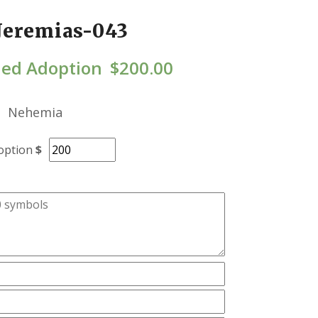
Jeremias-043
ed Adoption
$
200.00
Nehemia
option
$