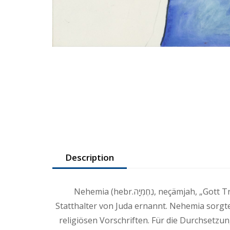
Description
Nehemia (hebr.נְחֶמְיָ֖ה, neçämjah, „Gott Tröster“; in der Septuaginta: Neemia) war ein babylonischer Jude. 444 v. Chr. wurde Nehemia zum
Statthalter von Juda ernannt. Nehemia sorgt
religiösen Vorschriften. Für die Durchsetzu