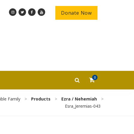
Donate Now
0
ble Family
>
Products
>
Ezra / Nehemiah
>
Esra_Jeremias-043